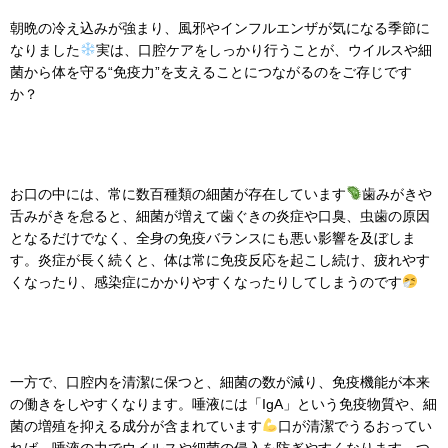
朝晩の冷え込みが強まり、風邪やインフルエンザが気になる季節に
なりました
実は、口腔ケアをしっかり行うことが、ウイルスや細
菌から体を守る“免疫力”を支えることにつながるのをご存じです
か？
お口の中には、常に数百種類の細菌が存在しています
歯みがきや
舌みがきを怠ると、細菌が増えて歯ぐきの炎症や口臭、虫歯の原因
となるだけでなく、全身の免疫バランスにも悪い影響を及ぼしま
す。炎症が長く続くと、体は常に免疫反応を起こし続け、疲れやす
くなったり、感染症にかかりやすくなったりしてしまうのです
一方で、口腔内を清潔に保つと、細菌の数が減り、免疫機能が本来
の働きをしやすくなります。唾液には「IgA」という免疫物質や、細
菌の増殖を抑える成分が含まれています
口が清潔でうるおってい