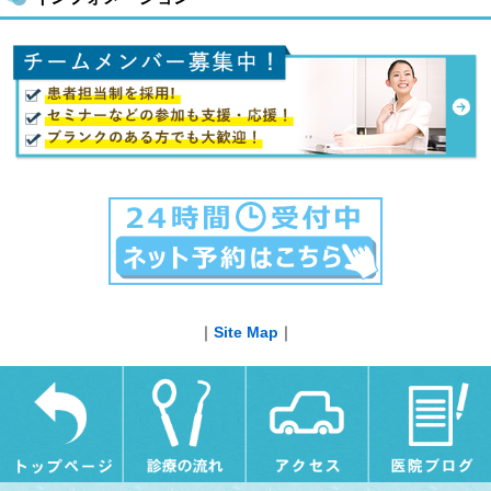
｜
Site Map
｜